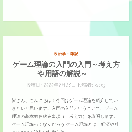
カ
政治学
・
雑記
テ
ゲーム理論の入門の入門～考え方
ゴ
や用語の解説～
リ
ー:
投稿日:
2020年2月25日
投稿者:
xiang
皆さん、こんにちは！今回はゲーム理論を紹介してい
きたいと思います。入門の入門ということで、ゲーム
理論の基本的お約束事項（＝考え方）を説明します。
ゲーム理論ってなんだろう ゲーム理論とは、経済や社
会における複数の行動主体