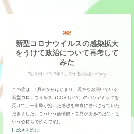
カ
雑記
テ
新型コロナウイルスの感染拡大
ゴ
をうけて政治について再考して
リ
みた
ー:
投稿日:
2020年3月2日
投稿者:
xiang
この度は、1月末からはじまり、現在なお続いている
新型コロナウイルス（COVID-19）のパンデミックを
受けて、一市民が抱いた感想を率直に述べさせていた
だきました。こういう価値観・意見があるのだな～と
いう心持ちで読んで頂け
[…続きを読む]