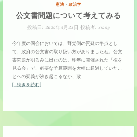
カ
憲法
・
政治学
テ
公文書問題について考えてみる
ゴ
リ
投稿日:
2020年3月25日
投稿者:
xiang
ー:
今年度の国会においては、野党側の質疑の争点とし
て、政府の公文書の取り扱い方がありましたね。公文
書問題が明るみに出たのは、昨年に開催された「桜を
見る会」で、必要な予算範囲を大幅に超過していたこ
とへの疑義が沸き起こるなか、政
[…続きを読む]