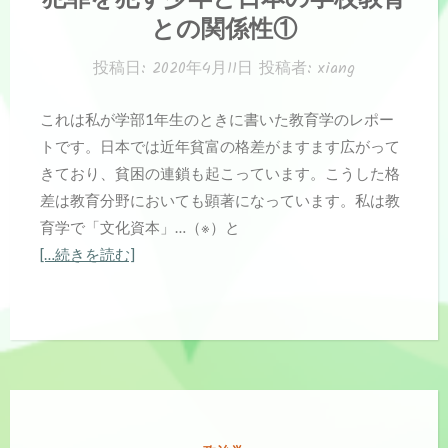
ゴ
との関係性①
リ
ー:
投稿日:
2020年4月11日
投稿者:
xiang
これは私が学部1年生のときに書いた教育学のレポー
トです。日本では近年貧富の格差がますます広がって
きており、貧困の連鎖も起こっています。こうした格
差は教育分野においても顕著になっています。私は教
育学で「文化資本」…（※）と
[…続きを読む]