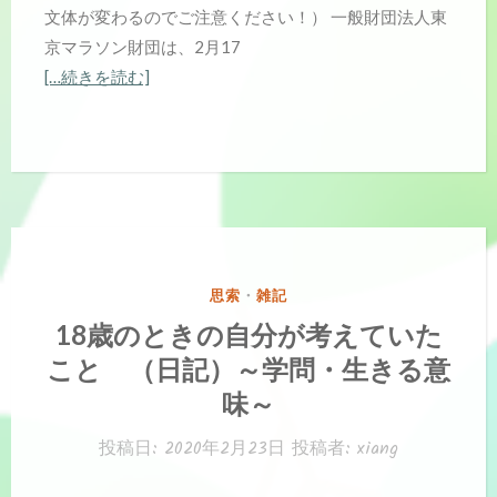
文体が変わるのでご注意ください！） 一般財団法人東
京マラソン財団は、2月17
[…続きを読む]
カ
思索
・
雑記
テ
18歳のときの自分が考えていた
ゴ
こと （日記）～学問・生きる意
リ
ー:
味～
投稿日:
2020年2月23日
投稿者:
xiang