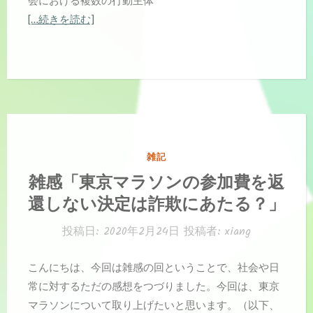
[…続きを読む]
カ
雑記
テ
雑感「東京マラソンの参加費を返
ゴ
還しない決定は詐欺にあたる？」
リ
ー:
投稿日:
2020年2月24日
投稿者:
xiang
こんにちは、今回は雑感の回ということで、社会や日
常に対するただの感想をつづりました。今回は、東京
マラソンについて取り上げたいと思います。（以下、