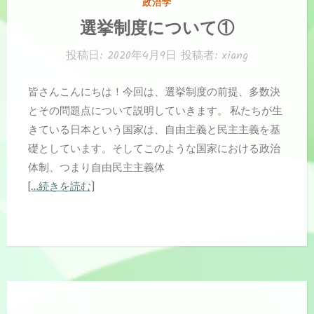
カ
政治学
テ
選挙制度について①
ゴ
リ
投稿日:
2020年4月9日
投稿者:
xiang
ー:
皆さんこんにちは！今回は、選挙制度の前提、多数決
とその問題点について説明していきます。 私たちが生
きている日本という国家は、自由主義と民主主義を基
礎としています。そしてこのような国家における政治
体制、つまり自由民主主義体
[…続きを読む]