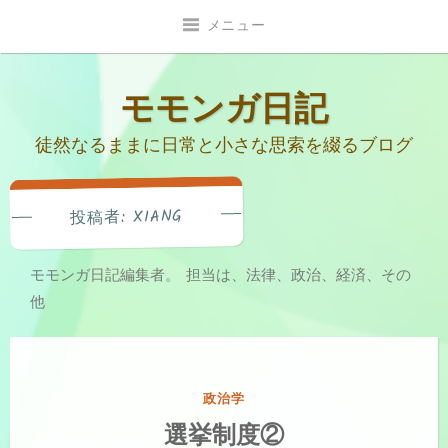
コ
メニュー
ン
テ
ン
モモンガ日記
ツ
徒然なるままに日常と小さな思索を綴るブログ
へ
移
動
XIANG
投稿者:
モモンガ日記編集者。 担当は、法律、政治、経済、その
他
カ
政治学
テ
選挙制度②
ゴ