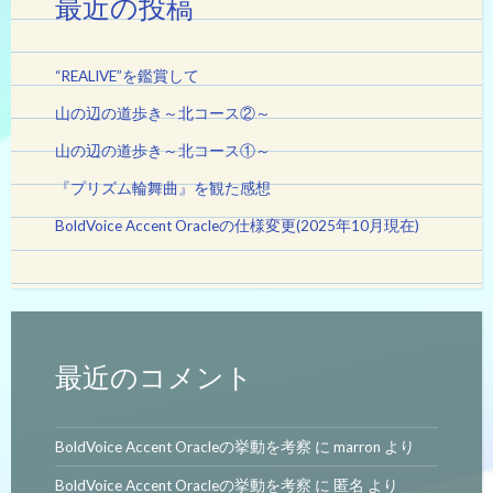
最近の投稿
“REALIVE”を鑑賞して
山の辺の道歩き～北コース②～
山の辺の道歩き～北コース①～
『プリズム輪舞曲』を観た感想
BoldVoice Accent Oracleの仕様変更(2025年10月現在)
最近のコメント
BoldVoice Accent Oracleの挙動を考察
に
marron
より
BoldVoice Accent Oracleの挙動を考察
に
匿名
より