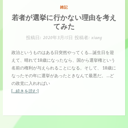
カ
雑記
テ
若者が選挙に行かない理由を考え
ゴ
てみた
リ
ー:
投稿日:
2020年3月15日
投稿者:
xiang
政治というものはある日突然やってくる… 誕生日を迎
えて、晴れて18歳になったなら、国から選挙権という
名前の権利が与えられることになる。そして、 18歳に
なったその年に選挙があったときなんて最悪だ。 …ど
の政党に入れればい
[…続きを読む]