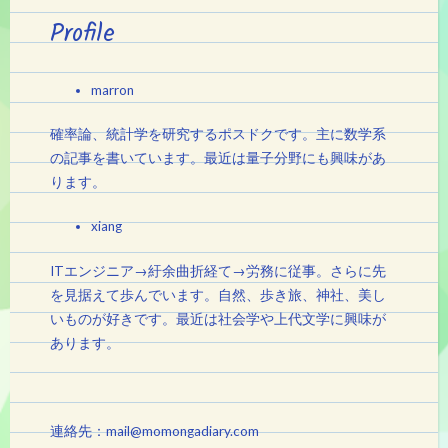
Profile
marron
確率論、統計学を研究するポスドクです。主に数学系
の記事を書いています。最近は量子分野にも興味があ
ります。
xiang
ITエンジニア→紆余曲折経て→労務に従事。さらに先
を見据えて歩んでいます。自然、歩き旅、神社、美し
いものが好きです。最近は社会学や上代文学に興味が
あります。
連絡先：mail@momongadiary.com