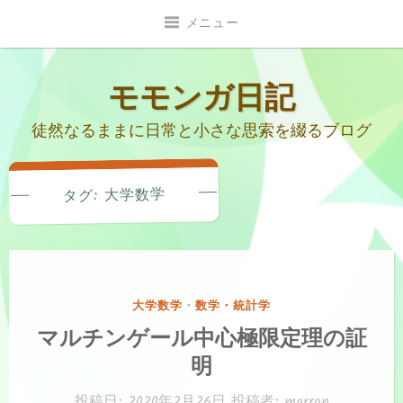
コ
メニュー
ン
テ
ン
モモンガ日記
ツ
徒然なるままに日常と小さな思索を綴るブログ
へ
移
動
大学数学
タグ:
カ
大学数学
・
数学・統計学
テ
マルチンゲール中心極限定理の証
ゴ
明
リ
ー:
投稿日:
2020年2月26日
投稿者:
marron