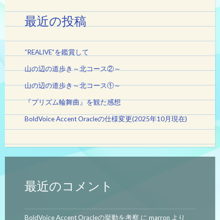
最近の投稿
“REALIVE”を鑑賞して
山の辺の道歩き～北コース②～
山の辺の道歩き～北コース①～
『プリズム輪舞曲』を観た感想
BoldVoice Accent Oracleの仕様変更(2025年10月現在)
最近のコメント
BoldVoice Accent Oracleの挙動を考察
に
marron
より