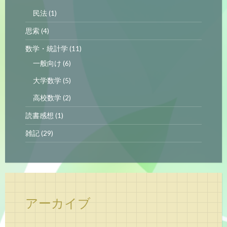
民法
(1)
思索
(4)
数学・統計学
(11)
一般向け
(6)
大学数学
(5)
高校数学
(2)
読書感想
(1)
雑記
(29)
アーカイブ