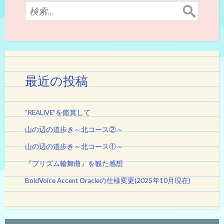
検
索:
最近の投稿
“REALIVE”を鑑賞して
山の辺の道歩き～北コース②～
山の辺の道歩き～北コース①～
『プリズム輪舞曲』を観た感想
BoldVoice Accent Oracleの仕様変更(2025年10月現在)