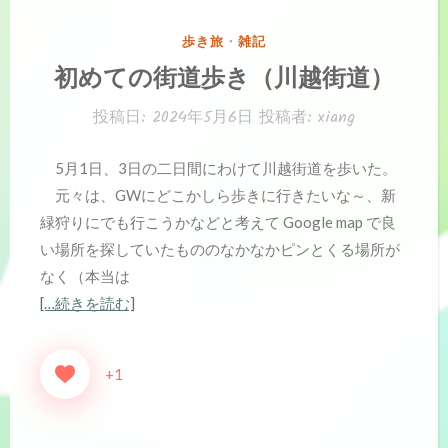
カ
歩き旅
・
雑記
テ
初めての街道歩き（川越街道）
ゴ
リ
投稿日:
2024年5月6日
投稿者:
xiang
ー:
5月1日、3日の二日間にわけて川越街道を歩いた。
元々は、GWにどこかしら歩きに行きたいな～、新
緑狩りにでも行こうかなどと考えて Google map で良
い場所を探していたもののなかなかピンとくる場所が
なく（本当は
[…続きを読む]
+1