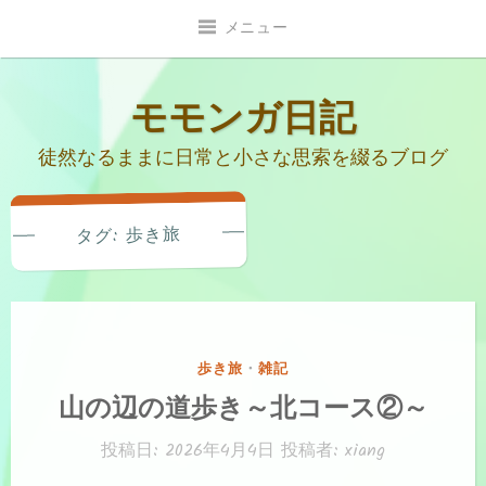
コ
メニュー
ン
テ
ン
モモンガ日記
ツ
徒然なるままに日常と小さな思索を綴るブログ
へ
移
動
歩き旅
タグ:
カ
歩き旅
・
雑記
テ
山の辺の道歩き～北コース②～
ゴ
リ
投稿日:
2026年4月4日
投稿者:
xiang
ー: