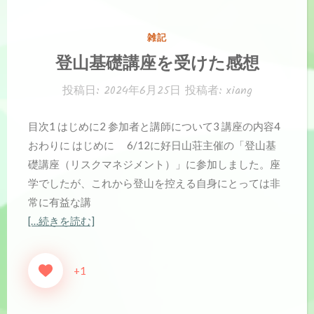
カ
雑記
テ
登山基礎講座を受けた感想
ゴ
リ
投稿日:
2024年6月25日
投稿者:
xiang
ー:
目次1 はじめに2 参加者と講師について3 講座の内容4
おわりに はじめに 6/12に好日山荘主催の「登山基
礎講座（リスクマネジメント）」に参加しました。座
学でしたが、これから登山を控える自身にとっては非
常に有益な講
[…続きを読む]
+1