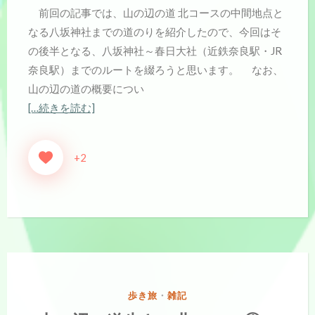
前回の記事では、山の辺の道 北コースの中間地点と
なる八坂神社までの道のりを紹介したので、今回はそ
の後半となる、八坂神社～春日大社（近鉄奈良駅・JR
奈良駅）までのルートを綴ろうと思います。 なお、
山の辺の道の概要につい
[…続きを読む]
+2
カ
歩き旅
・
雑記
テ