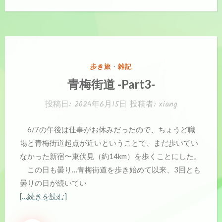
カ
歩き旅
・
雑記
テ
青梅街道 -Part3-
ゴ
リ
投稿日:
2024年6月15日
投稿者:
xiang
ー:
6/7の午後は仕事がお休みだったので、ちょうど職
場と青梅街道起点が近いということで、まだ歩いてい
なかった新宿〜東伏見（約14km）を歩くことにした。
この日も曇り…青梅街道を歩き始めて以来、3回とも
曇りの日が続いてい
[…続きを読む]