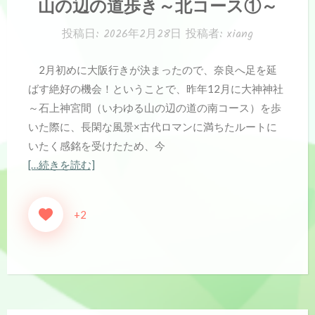
山の辺の道歩き～北コース①～
ゴ
リ
投稿日:
2026年2月28日
投稿者:
xiang
ー:
2月初めに大阪行きが決まったので、奈良へ足を延
ばす絶好の機会！ということで、昨年12月に大神神社
～石上神宮間（いわゆる山の辺の道の南コース）を歩
いた際に、長閑な風景×古代ロマンに満ちたルートに
いたく感銘を受けたため、今
[…続きを読む]
+2