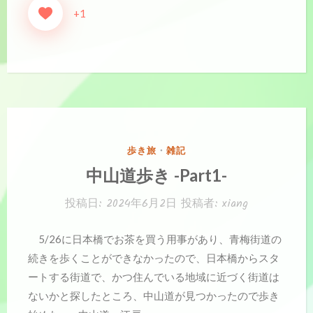
+1
カ
歩き旅
・
雑記
テ
中山道歩き -Part1-
ゴ
リ
投稿日:
2024年6月2日
投稿者:
xiang
ー:
5/26に日本橋でお茶を買う用事があり、青梅街道の
続きを歩くことができなかったので、日本橋からスタ
ートする街道で、かつ住んでいる地域に近づく街道は
ないかと探したところ、中山道が見つかったので歩き