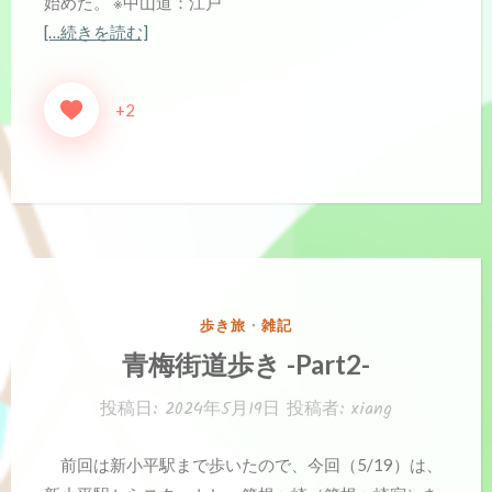
始めた。 ※中山道：江戸
[…続きを読む]
+2
カ
歩き旅
・
雑記
テ
青梅街道歩き -Part2-
ゴ
リ
投稿日:
2024年5月19日
投稿者:
xiang
ー:
前回は新小平駅まで歩いたので、今回（5/19）は、