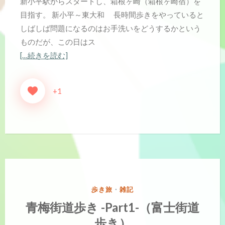
新小平駅からスタートし、箱根ヶ崎（箱根ヶ崎宿）を
目指す。 新小平～東大和 長時間歩きをやっていると
しばしば問題になるのはお手洗いをどうするかという
ものだが、この日はス
[…続きを読む]
+1
カ
歩き旅
・
雑記
テ
青梅街道歩き -Part1-（富士街道
ゴ
歩き）
リ